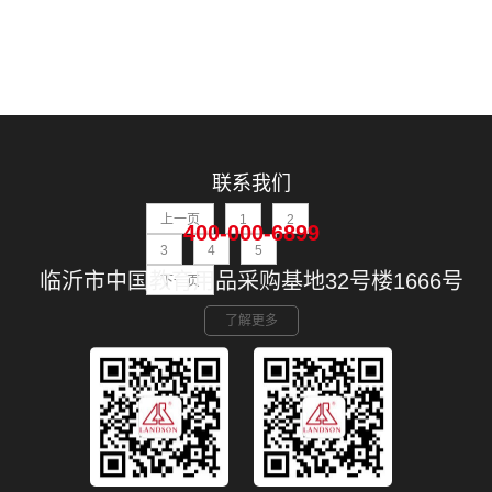
联系我们
上一页
1
2
400-000-6899
3
4
5
临沂市中国教育用品采购基地32号楼1666号
下一页
了解更多