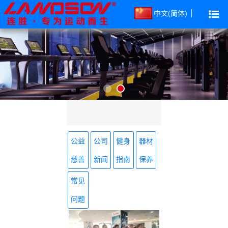
中文(简体)
公益
公司
健身
器材
慈善
新闻
指南
保养
常见
问题