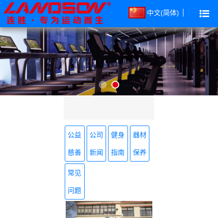
中文(简体)
公益
公司
健身
器材
慈善
新闻
指南
保养
常见
问题