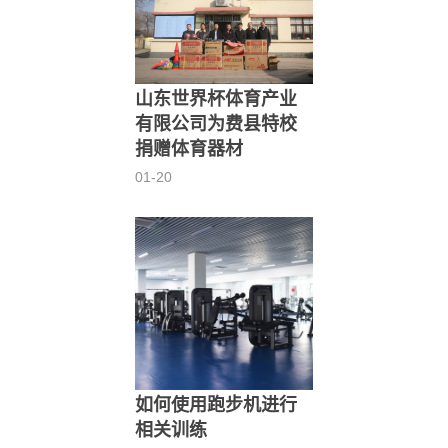
山东世界杯体育产业
有限公司为费县特校
捐赠体育器材
01-20
如何使用跑步机进行
相关训练