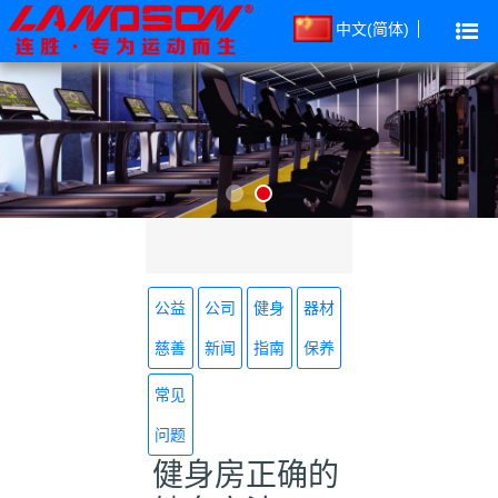
中文(简体)
公益
公司
健身
器材
慈善
新闻
指南
保养
常见
问题
健身房正确的