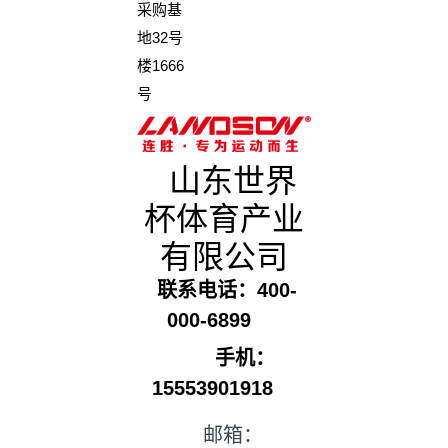
采购基
地32号
楼1666
号
山东世界
杯体育产业
有限公司
联系电话：400-
000-6899
手机：
15553901918
邮箱：