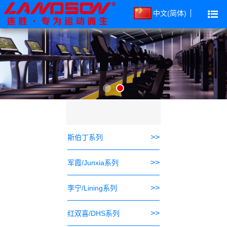
中文(简体)
>>
斯伯丁系列
>>
军霞/Junxia系列
>>
李宁/Lining系列
>>
红双喜/DHS系列