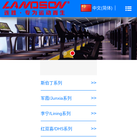
中文(简体)
>>
斯伯丁系列
>>
军霞/Junxia系列
>>
李宁/Lining系列
>>
红双喜/DHS系列